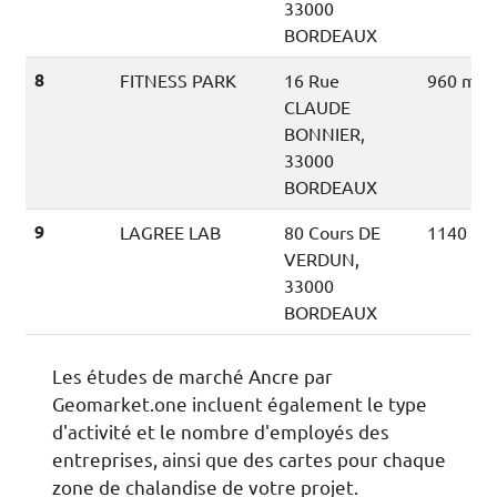
33000
BORDEAUX
8
FITNESS PARK
16 Rue
960 mèt
CLAUDE
BONNIER,
33000
BORDEAUX
9
LAGREE LAB
80 Cours DE
1140 mè
VERDUN,
33000
BORDEAUX
Les études de marché Ancre par
Geomarket.one incluent également le type
d'activité et le nombre d'employés des
entreprises, ainsi que des cartes pour chaque
zone de chalandise de votre projet.