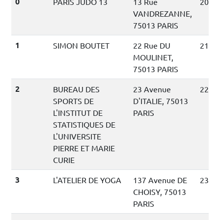
0
PARIS JUDO 13
13 Rue
200 m
VANDREZANNE,
75013 PARIS
1
SIMON BOUTET
22 Rue DU
210 m
MOULINET,
75013 PARIS
2
BUREAU DES
23 Avenue
220 m
SPORTS DE
D'ITALIE, 75013
L'INSTITUT DE
PARIS
STATISTIQUES DE
L'UNIVERSITE
PIERRE ET MARIE
CURIE
3
L'ATELIER DE YOGA
137 Avenue DE
230 m
CHOISY, 75013
PARIS