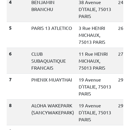
4
BENJAMIN
38 Avenue
240 m
BRANCHU
D'ITALIE, 75013
PARIS
5
PARIS 13 ATLETICO
3 Rue HENRI
260 m
MICHAUX,
75013 PARIS
6
CLUB
11 Rue HENRI
270 m
SUBAQUATIQUE
MICHAUX,
FRANCAIS
75013 PARIS
7
PHENIX MUAYTHAI
19 Avenue
290 m
D'ITALIE, 75013
PARIS
8
ALOHA WAKEPARK
19 Avenue
290 m
(SANCYWAKEPARK)
D'ITALIE, 75013
PARIS