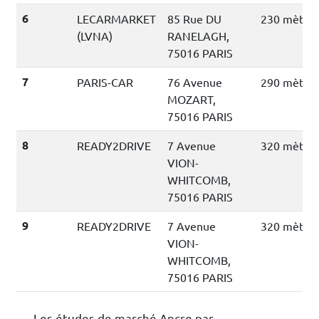
6
LECARMARKET
85 Rue DU
230 mètres
(LVNA)
RANELAGH,
75016 PARIS
7
PARIS-CAR
76 Avenue
290 mètres
MOZART,
75016 PARIS
8
READY2DRIVE
7 Avenue
320 mètres
VION-
WHITCOMB,
75016 PARIS
9
READY2DRIVE
7 Avenue
320 mètres
VION-
WHITCOMB,
75016 PARIS
Les études de marché Ancre par