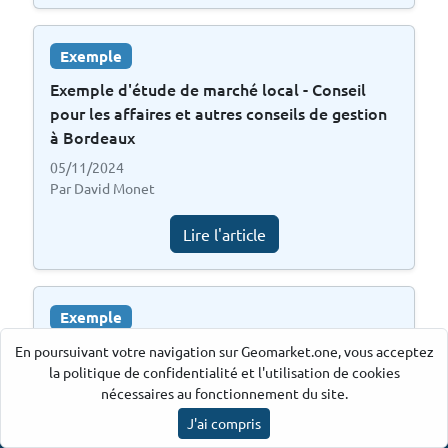
Exemple
Exemple d'étude de marché local - Conseil
pour les affaires et autres conseils de gestion
à Bordeaux
05/11/2024
Par David Monet
Lire l'article
Exemple
Exemple d'étude de marché local - Conseil
En poursuivant votre navigation sur Geomarket.one, vous acceptez
la politique de confidentialité et l'utilisation de cookies
pour les affaires et autres conseils de gestion
nécessaires au fonctionnement du site.
à Paris 01
J'ai compris
31/10/2024
Ancre par Geomarket.one
©
2026