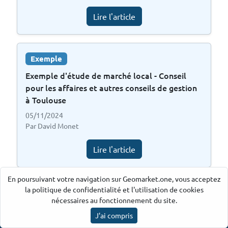
Lire l'article
Exemple
Exemple d'étude de marché local - Conseil
pour les affaires et autres conseils de gestion
à Toulouse
05/11/2024
Par David Monet
Lire l'article
En poursuivant votre navigation sur Geomarket.one, vous acceptez
la politique de confidentialité et l'utilisation de cookies
Exemple
nécessaires au fonctionnement du site.
Exemple d'étude de marché local - Conseil
J'ai compris
pour les affaires et autres conseils de gestion
Ancre par Geomarket.one
©
2026