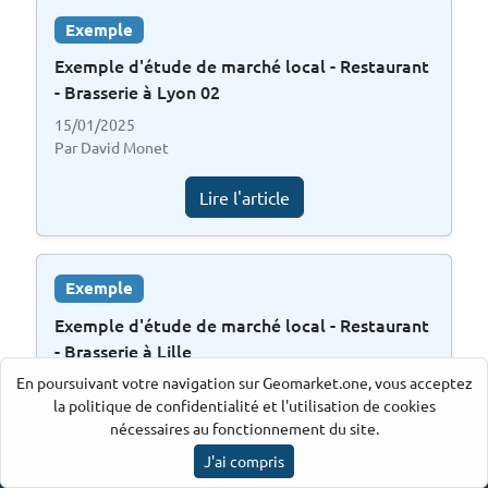
Exemple
Exemple d'étude de marché local - Restaurant
- Brasserie à Lyon 02
15/01/2025
Par David Monet
Lire l'article
Exemple
Exemple d'étude de marché local - Restaurant
- Brasserie à Lille
En poursuivant votre navigation sur Geomarket.one, vous acceptez
15/01/2025
la politique de confidentialité et l'utilisation de cookies
Par David Monet
nécessaires au fonctionnement du site.
Lire l'article
J'ai compris
Ancre par Geomarket.one
©
2026