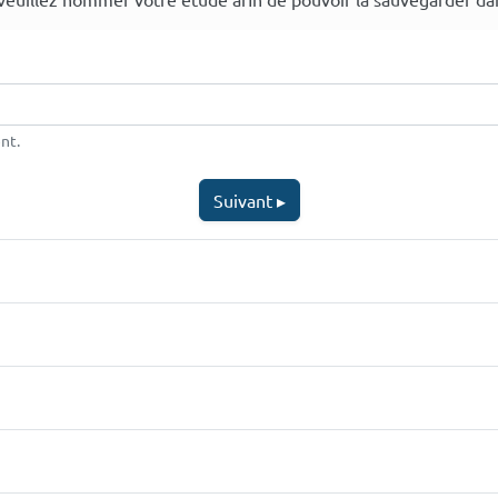
nt.
Suivant ▸